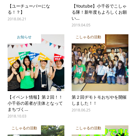
【ユーチューバーにな
【Youtube】小千谷でこしゃ
る！？】
る隊！新年度もよろしくお願
い...
2018.06.21
2019.04.05
お知らせ
こしゃるの活動
【イベント情報】第２回！！
第２回ヂモトモおぢやを開催
小千谷の若者が主体となって
しました！！
まちづく...
2018.06.25
2018.10.03
こしゃるの活動
こしゃるの活動