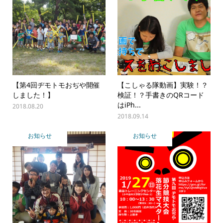
【第4回ヂモトモおぢや開催
【こしゃる隊動画】実験！？
しました！】
検証！？手書きのQRコード
はiPh...
2018.08.20
2018.09.14
お知らせ
お知らせ