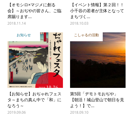
【オモシロ×マジメに創る
【イベント情報】第２回！！
会】～おぢやの皆さん、ご臨
小千谷の若者が主体となって
席賜ります...
まちづく...
2018.11.14
2018.10.03
お知らせ
こしゃるの活動
【お知らせ】おぢゃれフェス
第5回「ヂモトモおぢや」
タ～まちの真ん中で「和」に
【朝活！城山登山で朝日を見
なろう～
よう！】で...
2019.09.06
2018.09.10